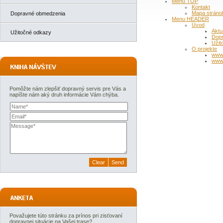
Menu TOP
Kontakt
Mapa stráno
Dopravné obmedzenia
Menu HEADER
Úvod
Aktu
Užitočné odkazy
Dop
Užit
O projekte
www
www
Pomôžte nám zlepšiť dopravný servis pre Vás a
napíšte nám aký druh informácie Vám chýba.
Považujete túto stránku za prínos pri zisťovaní
dopravnej situácie na Vašej trase?