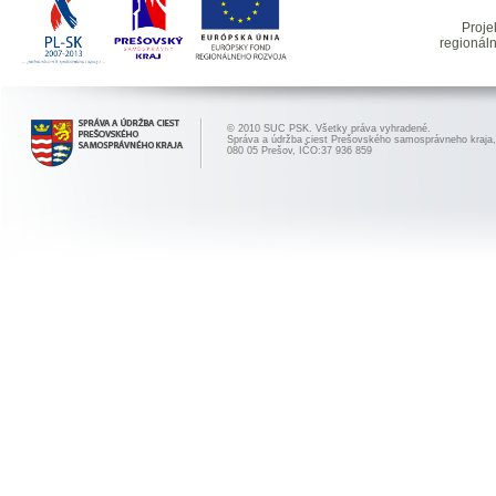
Proje
regionál
© 2010 SUC PSK. Všetky práva vyhradené.
Správa a údržba ciest Prešovského samosprávneho kraja,
080 05 Prešov, IČO:37 936 859